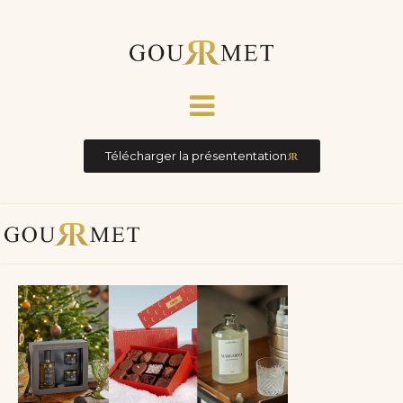
Télécharger la présententation