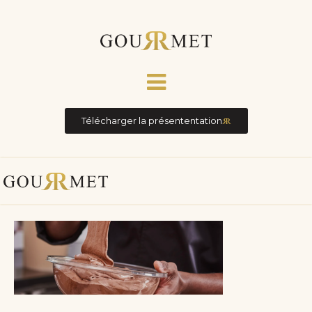
Télécharger la présententation