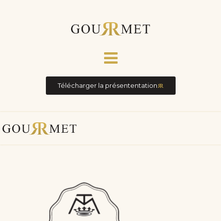
Télécharger la présententation