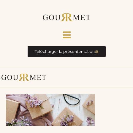
Télécharger la présententation