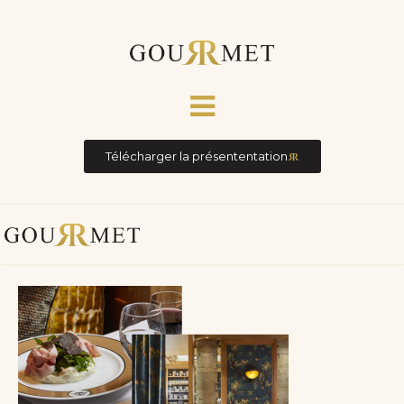
Télécharger la présententation