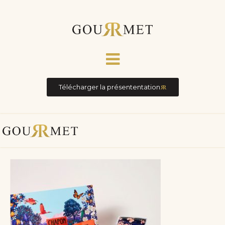
Télécharger la présententation