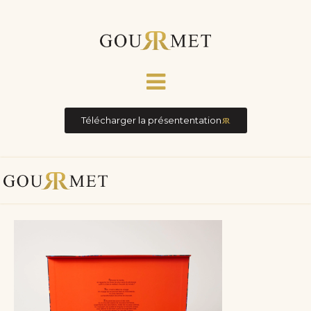
Télécharger la présententation