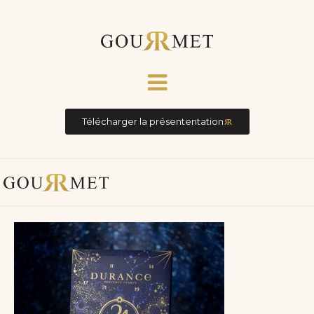
Télécharger la présententation