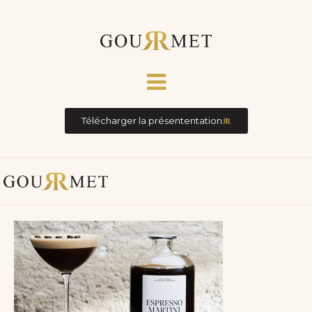
Télécharger la présententation