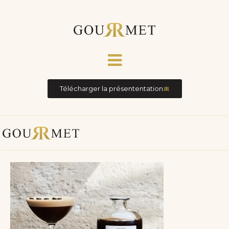
Télécharger la présententation