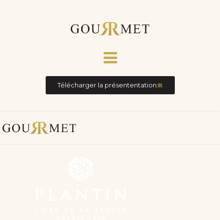
Télécharger la présententation