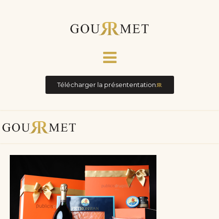
Télécharger la présententation