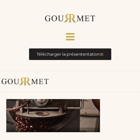
Télécharger la présententation